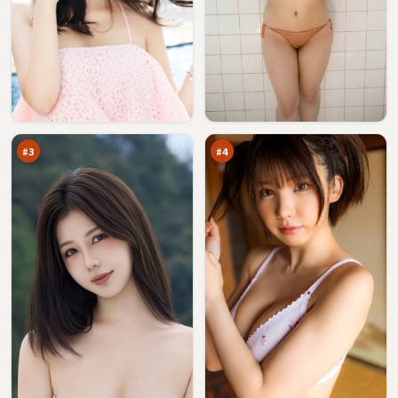
暗
沉
码
舟
疑
入
97
97
云
口
万
万
#
3
#
4
雪
虚
线
空
谎
笔
95
94