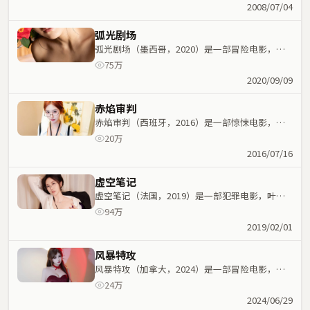
命运紧密交织，节奏紧凑。
2008/07/04
弧光剧场
弧光剧场（墨西哥，2020）是一部冒险电影，北
野武执导，马丽、长泽雅美等主演；冒险元素与人
75万
物命运紧密交织，节奏紧凑。
2020/09/09
赤焰审判
赤焰审判（西班牙，2016）是一部惊悚电影，管
虎执导，王一博、文淇等主演；惊悚元素与人物命
20万
运紧密交织，节奏紧凑。
2016/07/16
虚空笔记
虚空笔记（法国，2019）是一部犯罪电影，叶伟
信执导，周迅、安藤樱等主演；犯罪元素与人物命
94万
运紧密交织，节奏紧凑。
2019/02/01
风暴特攻
风暴特攻（加拿大，2024）是一部冒险电影，阿
方索·卡隆执导，王景春、孙艺珍等主演；冒险元
24万
素与人物命运紧密交织，节奏紧凑。
2024/06/29