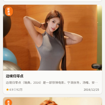
超
清
4K
边境归零点
边境归零点（瑞典，2016）是一部惊悚电影，宁浩执导，汤唯、安藤
樱等主演；惊悚元素与人物命运紧密交织，节奏紧凑。
4.9
92万
2016/12/25
高
清