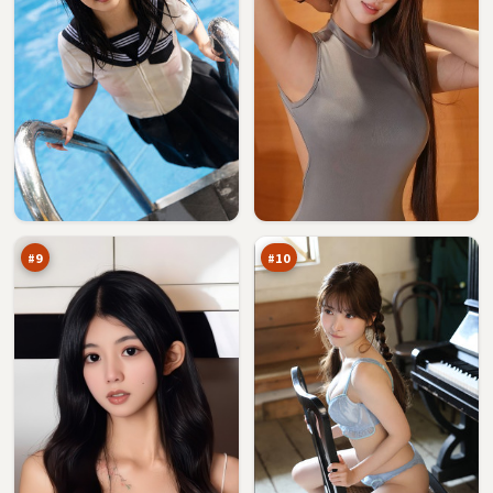
霓
影
虹
子
追
绝
89
89
击
路
万
万
书
#
9
#
10