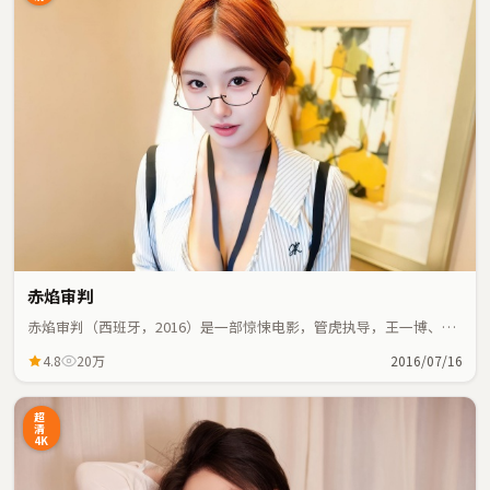
赤焰审判
赤焰审判（西班牙，2016）是一部惊悚电影，管虎执导，王一博、文
淇等主演；惊悚元素与人物命运紧密交织，节奏紧凑。
4.8
20万
2016/07/16
超
清
4K