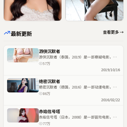
查看更多 →
最新更新
游侠沉默者
游侠沉默者（泰国，2019）是一部悬疑电影，乌
尔善执导，王一博、乔杉等主演；悬疑元素与人物
57万
命运紧密交织，节奏紧凑。
2019/10/16
绝密沉默者
绝密沉默者（德国，2016）是一部动漫电影，王
家卫执导，佛罗伦斯·珀、玛丽昂·歌迪亚等主
86万
演；动漫元素与人物命运紧密交织，节奏紧凑。
2016/02/22
赤焰信号塔
赤焰信号塔（日本，2008）是一部冒险电影，新
海诚执导，河正宇、咏梅等主演；冒险元素与人物
77万