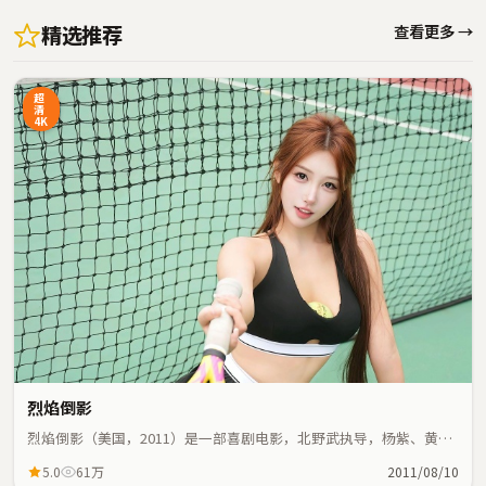
精选推荐
查看更多 →
超
清
4K
烈焰倒影
烈焰倒影（美国，2011）是一部喜剧电影，北野武执导，杨紫、黄渤
等主演；喜剧元素与人物命运紧密交织，节奏紧凑。
5.0
61万
2011/08/10