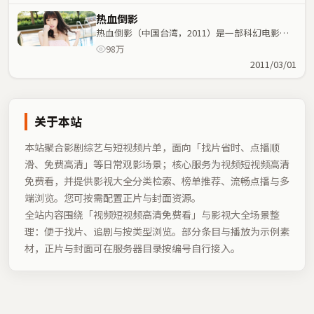
热血倒影
热血倒影（中国台湾，2011）是一部科幻电影，
丹尼斯·维伦纽瓦执导，白宇、章子怡等主演；科
98万
幻元素与人物命运紧密交织，节奏紧凑。
2011/03/01
关于本站
本站聚合影剧综艺与短视频片单，面向「找片省时、点播顺
滑、免费高清」等日常观影场景；核心服务为视频短视频高清
免费看，并提供影视大全分类检索、榜单推荐、流畅点播与多
端浏览。您可按需配置正片与封面资源。
全站内容围绕「
视频短视频高清免费看
」与影视大全场景整
理：便于找片、追剧与按类型浏览。部分条目与播放为示例素
材，正片与封面可在服务器目录按编号自行接入。