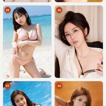
言
记
万
万
之
城
#
5
#
6
弧
边
光
境
疑
归
93
92
云
零
万
万
点
#
7
#
8