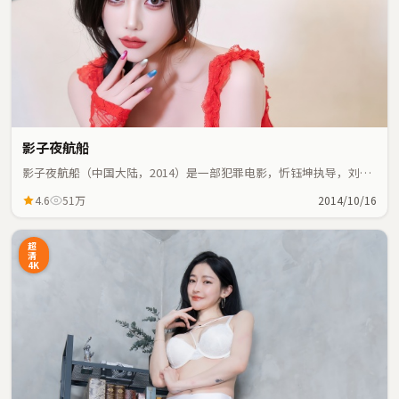
影子夜航船
影子夜航船（中国大陆，2014）是一部犯罪电影，忻钰坤执导，刘亦
菲、奥黛丽·塔图等主演；犯罪元素与人物命运紧密交织，节奏紧
4.6
51万
2014/10/16
凑。
超
清
4K