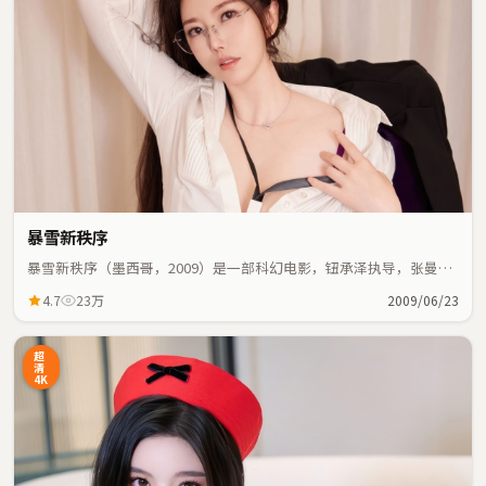
暴雪新秩序
暴雪新秩序（墨西哥，2009）是一部科幻电影，钮承泽执导，张曼
玉、马思纯等主演；科幻元素与人物命运紧密交织，节奏紧凑。
4.7
23万
2009/06/23
超
清
4K